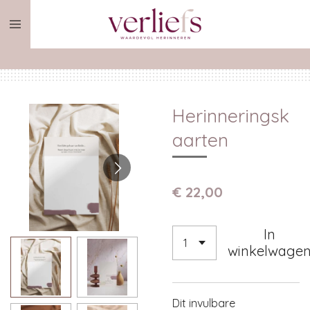
Ga
direct
naar
de
hoofdinhoud
Herinneringsk
aarten
€ 22,00
In
winkelwage
Dit invulbare