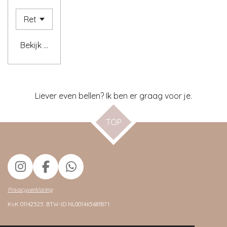
Bekijk details
Liever even bellen? Ik ben er graag voor je.
TOP
I
F
W
n
a
h
Privacyverklaring
s
c
a
KvK 01142525.
BTW
-ID NL001465681B71
t
e
t
a
b
s