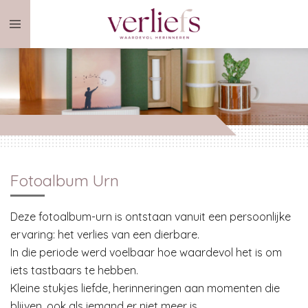
Ga
direct
naar
de
hoofdinhoud
Fotoalbum Urn
Deze fotoalbum-urn is ontstaan vanuit een persoonlijke
ervaring: het verlies van een dierbare.
In die periode werd voelbaar hoe waardevol het is om
iets tastbaars te hebben.
Kleine stukjes liefde, herinneringen aan momenten die
blijven, ook als iemand er niet meer is.